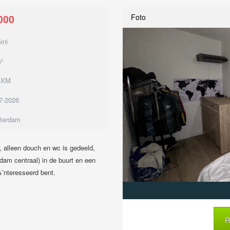
000
Foto
ini
²
5XM
7-2026
terdam
 alleen douch en wc is gedeeld,
dam centraal) in de buurt en een
Ã¯nteresseerd bent.
R