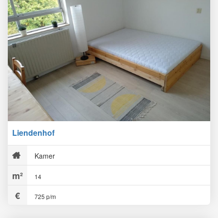
Liendenhof
Kamer
14
725 p/m