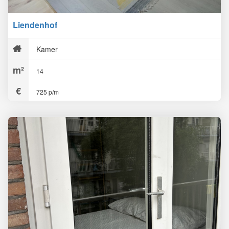
Liendenhof
Kamer
14
725 p/m