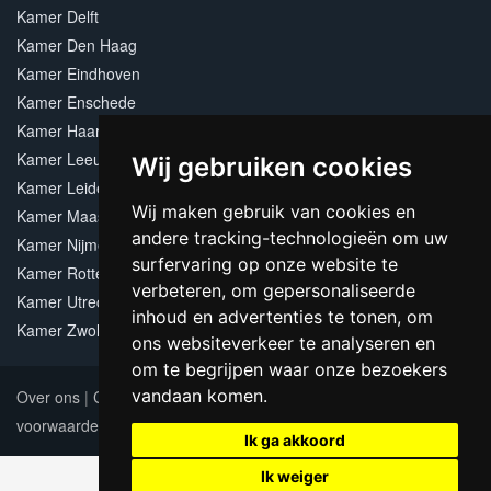
Kamer Delft
Kamer Den Haag
Kamer Eindhoven
Kamer Enschede
Kamer Haarlem
Kamer Leeuwarden
Wij gebruiken cookies
Kamer Leiden
Wij maken gebruik van cookies en
Kamer Maastricht
andere tracking-technologieën om uw
Kamer Nijmegen
surfervaring op onze website te
Kamer Rotterdam
verbeteren, om gepersonaliseerde
Kamer Utrecht
inhoud en advertenties te tonen, om
Kamer Zwolle
ons websiteverkeer te analyseren en
om te begrijpen waar onze bezoekers
vandaan komen.
Over ons
|
Contact
|
Adverteren
|
Sitemap
|
Algemene
voorwaarden
Update cookies preferences
Ik ga akkoord
Ik weiger