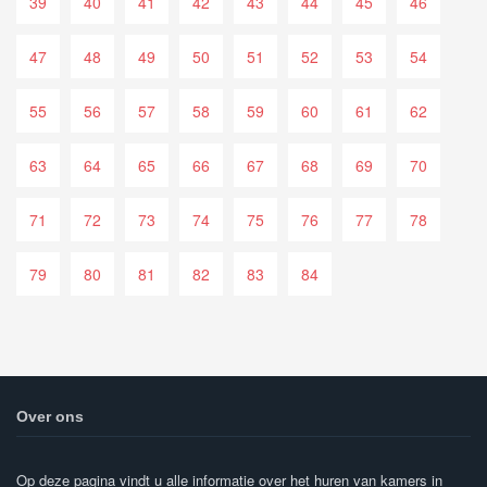
39
40
41
42
43
44
45
46
47
48
49
50
51
52
53
54
55
56
57
58
59
60
61
62
63
64
65
66
67
68
69
70
71
72
73
74
75
76
77
78
79
80
81
82
83
84
Over ons
Op deze pagina vindt u alle informatie over het huren van kamers in