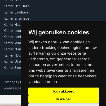
Kamer Den Haag
Kamer Eindhoven
Kamer Enschede
Kamer Haarlem
Kamer Leeuwarden
Wij gebruiken cookies
Kamer Leiden
Wij maken gebruik van cookies en
Kamer Maastricht
andere tracking-technologieën om uw
Kamer Nijmegen
surfervaring op onze website te
Kamer Rotterdam
verbeteren, om gepersonaliseerde
Kamer Utrecht
inhoud en advertenties te tonen, om
Kamer Zwolle
ons websiteverkeer te analyseren en
om te begrijpen waar onze bezoekers
vandaan komen.
Over ons
|
Contact
|
Adverteren
|
Sitemap
|
Algemene
voorwaarden
Update cookies preferences
Ik ga akkoord
Ik weiger