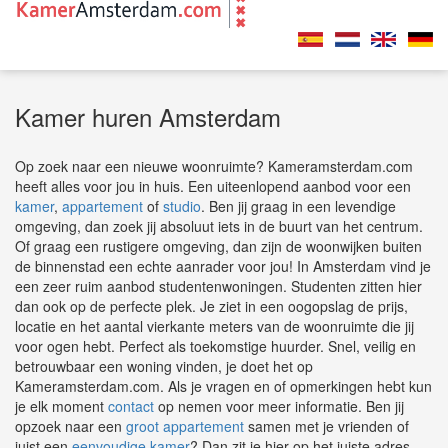
Kamer huren Amsterdam
Op zoek naar een nieuwe woonruimte? Kameramsterdam.com
heeft alles voor jou in huis. Een uiteenlopend aanbod voor een
kamer
,
appartement
of
studio
.
Ben jij graag in een levendige
omgeving, dan zoek jij absoluut iets in de buurt van het centrum.
Of graag een rustigere omgeving, dan zijn de woonwijken buiten
de binnenstad een echte aanrader voor jou! In Amsterdam vind je
een zeer ruim aanbod studentenwoningen. Studenten zitten hier
dan ook op de perfecte plek. Je ziet in een oogopslag de prijs,
locatie en het aantal vierkante meters van de woonruimte die jij
voor ogen hebt. Perfect als toekomstige huurder. Snel, veilig en
betrouwbaar een woning vinden, je doet het op
Kameramsterdam.com. Als je vragen en of opmerkingen hebt kun
je elk moment
contact
op nemen voor meer informatie. Ben jij
opzoek naar een
groot appartement
samen met je vrienden of
juist een
eenvoudige kamer
? Dan zit je hier op het juiste adres.