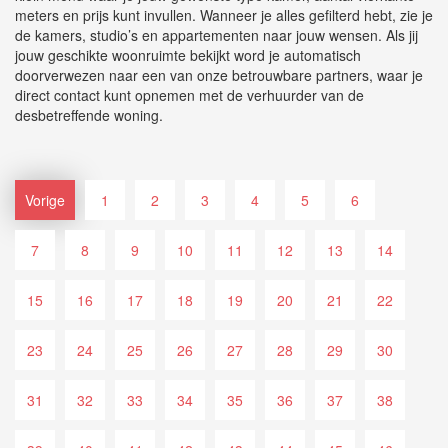
meters en prijs kunt invullen. Wanneer je alles gefilterd hebt, zie je
de kamers, studio’s en appartementen naar jouw wensen. Als jij
jouw geschikte woonruimte bekijkt word je automatisch
doorverwezen naar een van onze betrouwbare partners, waar je
direct contact kunt opnemen met de verhuurder van de
desbetreffende woning.
Vorige
1
2
3
4
5
6
7
8
9
10
11
12
13
14
15
16
17
18
19
20
21
22
23
24
25
26
27
28
29
30
31
32
33
34
35
36
37
38