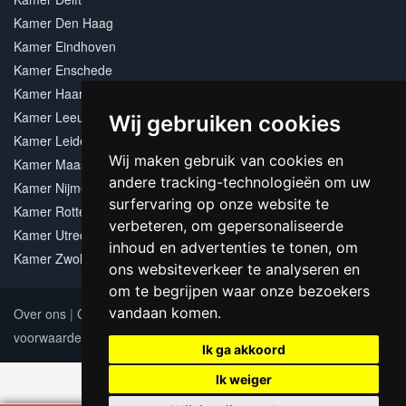
Kamer Den Haag
Kamer Eindhoven
Kamer Enschede
Kamer Haarlem
Kamer Leeuwarden
Wij gebruiken cookies
Kamer Leiden
Wij maken gebruik van cookies en
Kamer Maastricht
andere tracking-technologieën om uw
Kamer Nijmegen
surfervaring op onze website te
Kamer Rotterdam
verbeteren, om gepersonaliseerde
Kamer Utrecht
inhoud en advertenties te tonen, om
Kamer Zwolle
ons websiteverkeer te analyseren en
om te begrijpen waar onze bezoekers
vandaan komen.
Over ons
|
Contact
|
Adverteren
|
Sitemap
|
Algemene
voorwaarden
Update cookies preferences
Ik ga akkoord
Ik weiger