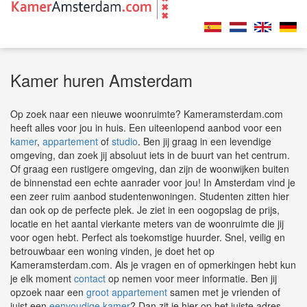
Kamer huren Amsterdam
Op zoek naar een nieuwe woonruimte? Kameramsterdam.com
heeft alles voor jou in huis. Een uiteenlopend aanbod voor een
kamer
,
appartement
of
studio
.
Ben jij graag in een levendige
omgeving, dan zoek jij absoluut iets in de buurt van het centrum.
Of graag een rustigere omgeving, dan zijn de woonwijken buiten
de binnenstad een echte aanrader voor jou! In Amsterdam vind je
een zeer ruim aanbod studentenwoningen. Studenten zitten hier
dan ook op de perfecte plek. Je ziet in een oogopslag de prijs,
locatie en het aantal vierkante meters van de woonruimte die jij
voor ogen hebt. Perfect als toekomstige huurder. Snel, veilig en
betrouwbaar een woning vinden, je doet het op
Kameramsterdam.com. Als je vragen en of opmerkingen hebt kun
je elk moment
contact
op nemen voor meer informatie. Ben jij
opzoek naar een
groot appartement
samen met je vrienden of
juist een
eenvoudige kamer
? Dan zit je hier op het juiste adres.