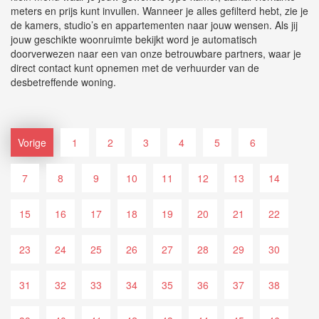
meters en prijs kunt invullen. Wanneer je alles gefilterd hebt, zie je
de kamers, studio’s en appartementen naar jouw wensen. Als jij
jouw geschikte woonruimte bekijkt word je automatisch
doorverwezen naar een van onze betrouwbare partners, waar je
direct contact kunt opnemen met de verhuurder van de
desbetreffende woning.
Vorige
1
2
3
4
5
6
7
8
9
10
11
12
13
14
15
16
17
18
19
20
21
22
23
24
25
26
27
28
29
30
31
32
33
34
35
36
37
38