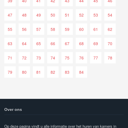
39
40
41
42
43
44
45
46
47
48
49
50
51
52
53
54
55
56
57
58
59
60
61
62
63
64
65
66
67
68
69
70
71
72
73
74
75
76
77
78
79
80
81
82
83
84
Over ons
Op deze pagina vindt u alle informatie over het huren van kamers in